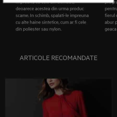
impreuna cu cele din bumbac,
progr
deoarece acestea din urma produc
pentru
scame. In schimb, spalati-le impreuna
fierul
cu alte haine sintetice, cum ar fi cele
abur p
din poliester sau nylon.
geaca 
ARTICOLE RECOMANDATE