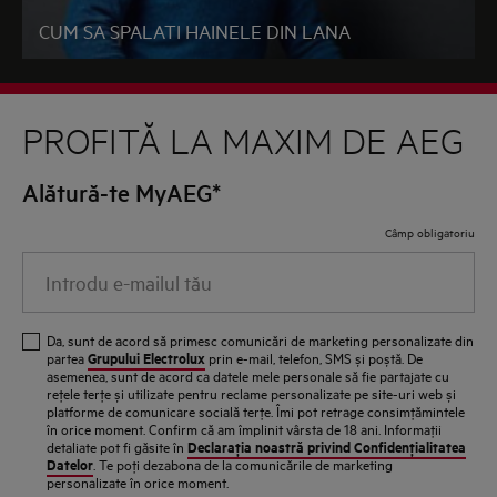
CUM SA SPALATI HAINELE DIN LANA
PROFITĂ LA MAXIM DE AEG
Alătură-te MyAEG*
Câmp obligatoriu
Introdu
e-
mailul
Da, sunt de acord să primesc comunicări de marketing personalizate din
tău
Grupului Electrolux
partea
prin e-mail, telefon, SMS și poștă. De
asemenea, sunt de acord ca datele mele personale să fie partajate cu
reţele terţe și utilizate pentru reclame personalizate pe site-uri web și
platforme de comunicare socială terţe. Îmi pot retrage consimţămintele
în orice moment. Confirm că am împlinit vârsta de 18 ani. Informaţii
Declaraţia noastră privind Confidenţialitatea
detaliate pot fi găsite în
Datelor
. Te poţi dezabona de la comunicările de marketing
personalizate în orice moment.