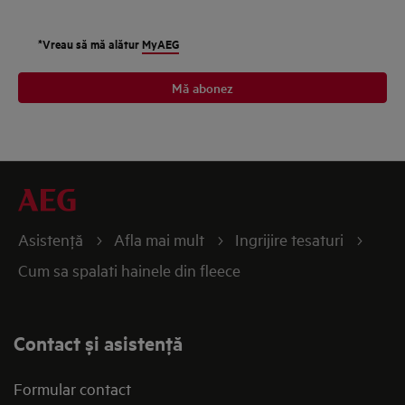
*Vreau să mă alătur
MyAEG
Mă abonez
Asistenţă
Afla mai mult
Ingrijire tesaturi
Cum sa spalati hainele din fleece
Contact și asistenţă
Formular contact