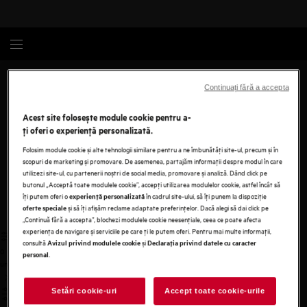
AEG - Prima pagină
Continuați fără a accepta
Acest site folosește module cookie pentru a-
Gama incorporabila compacta
ţi oferi o experienţă personalizată.
Organizati bucataria ideala cu aparatele electrocasnice
Folosim module cookie și alte tehnologii similare pentru a ne îmbunătăţi site-ul, precum și în
incorporabile de la AEG.
scopuri de marketing și promovare. De asemenea, partajăm informaţii despre modul în care
utilizezi site-ul, cu partenerii noștri de social media, promovare și analiză. Dând click pe
Afiseaza toata gama incorporabila compacta
butonul „Acceptă toate modulele cookie”, accepţi utilizarea modulelor cookie, astfel încât să
îţi putem oferi o
în cadrul site-ului, să îţi punem la dispoziţie
experienţă personalizată
și să îţi afișăm reclame adaptate preferinţelor. Dacă alegi să dai click pe
oferte speciale
„Continuă fără a accepta”, blochezi modulele cookie neesenţiale, ceea ce poate afecta
experienţa de navigare și serviciile pe care ţi le putem oferi. Pentru mai multe informaţii,
consultă
și
Avizul privind modulele cookie
Declaraţia privind datele cu caracter
0
.
personal
undefined
Setări cookie-uri
Accept toate cookie-urile