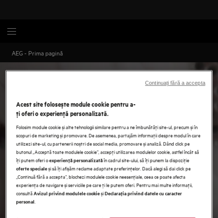
AEG - Prima pagină
Continuați fără a accepta
Acest site folosește module cookie pentru a-
ţi oferi o experienţă personalizată.
Folosim module cookie și alte tehnologii similare pentru a ne îmbunătăţi site-ul, precum și în
scopuri de marketing și promovare. De asemenea, partajăm informaţii despre modul în care
utilizezi site-ul, cu partenerii noștri de social media, promovare și analiză. Dând click pe
butonul „Acceptă toate modulele cookie”, accepţi utilizarea modulelor cookie, astfel încât să
îţi putem oferi o
în cadrul site-ului, să îţi punem la dispoziţie
experienţă personalizată
și să îţi afișăm reclame adaptate preferinţelor. Dacă alegi să dai click pe
oferte speciale
„Continuă fără a accepta”, blochezi modulele cookie neesenţiale, ceea ce poate afecta
experienţa de navigare și serviciile pe care ţi le putem oferi. Pentru mai multe informaţii,
consultă
și
Avizul privind modulele cookie
Declaraţia privind datele cu caracter
.
personal