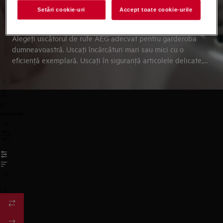
Setări cookie-uri
Accept toate cookie-urile
USCATOARE
Alegeţi uscătorul de rufe AEG adecvat pentru garderoba
dumneavoastră. Uscaţi încărcături mari sau mici cu o
eficienţă exemplară. Uscaţi în siguranţă articolele delicate,
cum sunt cele din mătase și lână.
0
undefined
/
3