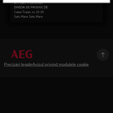
et. 1, sect. 1, București
DIVIZIA DE PRODUCŢIE
Calea Traian, nr. 23-29,
Satu Mare, Satu Mare
Precizari legale
Avizul privind modulele cookie