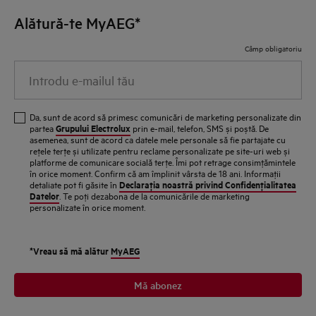
Alătură-te MyAEG*
Câmp obligatoriu
Introdu
e-
mailul
Da, sunt de acord să primesc comunicări de marketing personalizate din
tău
Grupului Electrolux
partea
prin e-mail, telefon, SMS și poștă. De
asemenea, sunt de acord ca datele mele personale să fie partajate cu
reţele terţe și utilizate pentru reclame personalizate pe site-uri web și
platforme de comunicare socială terţe. Îmi pot retrage consimţămintele
în orice moment. Confirm că am împlinit vârsta de 18 ani. Informaţii
Declaraţia noastră privind Confidenţialitatea
detaliate pot fi găsite în
Datelor
. Te poţi dezabona de la comunicările de marketing
personalizate în orice moment.
*Vreau să mă alătur
MyAEG
Mă abonez