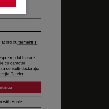
e acord cu
termenii și
espre modul în care
le cu caracter
să consulţi declaraţia
ecţia Datelor
.