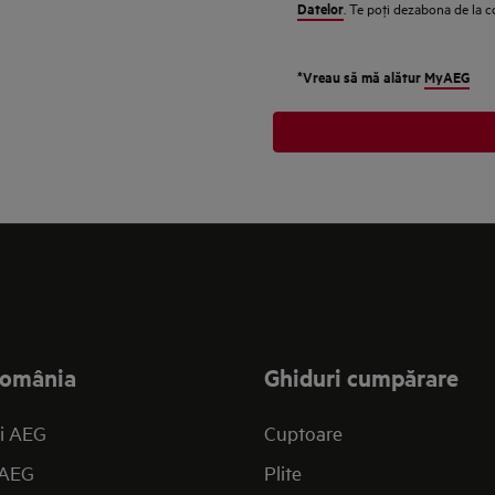
Datelor
. Te poţi dezabona de la 
*Vreau să mă alătur
MyAEG
omânia
Ghiduri cumpărare
i AEG
Cuptoare
 AEG
Plite