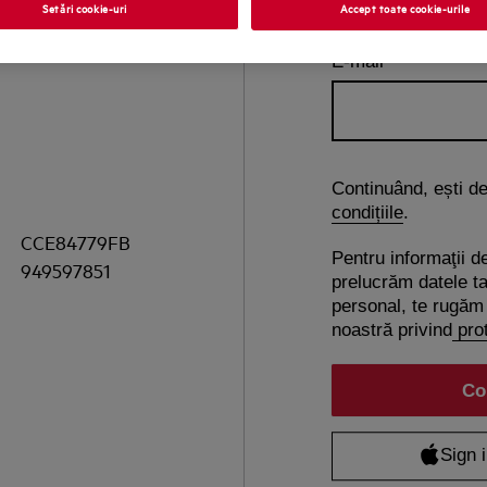
Setări cookie-uri
Accept toate cookie-urile
E-mail
Continuând, ești d
condițiile
.
CCE84779FB
Pentru informaţii d
949597851
prelucrăm datele ta
personal, te rugăm 
noastră privind
prot