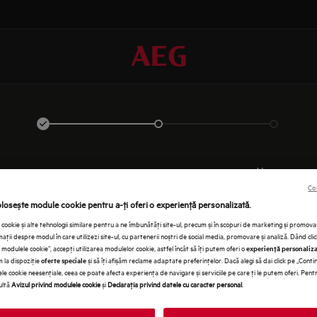
AUTENTIFICAŢI-VĂ
Co
olosește module cookie pentru a-ţi oferi o experienţă personalizată.
cookie și alte tehnologii similare pentru a ne îmbunătăţi site-ul, precum și în scopuri de marketing și promo
ţii despre modul în care utilizezi site-ul, cu partenerii noștri de social media, promovare și analiză. Dând cli
modulele cookie”, accepţi utilizarea modulelor cookie, astfel încât să îţi putem oferi o
experienţă personaliz
em la dispoziţie
și să îţi afișăm reclame adaptate preferinţelor. Dacă alegi să dai click pe „Conti
oferte speciale
le cookie neesenţiale, ceea ce poate afecta experienţa de navigare și serviciile pe care ţi le putem oferi. Pen
ultă
Avizul privind modulele cookie
și
Declaraţia privind datele cu caracter personal
.
INT