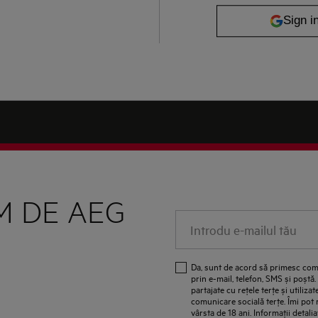
M DE AEG
Introdu e-mailul tău
Da, sunt de acord să primesc com
prin e-mail, telefon, SMS și poștă
partajate cu reţele terţe și utiliz
comunicare socială terţe. Îmi pot
vârsta de 18 ani. Informaţii detalia