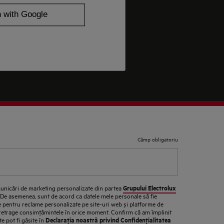
Câmp obligatoriu
Grupului Electrolux
unicări de marketing personalizate din partea
. De asemenea, sunt de acord ca datele mele personale să fie
ate pentru reclame personalizate pe site-uri web și platforme de
 retrage consimţămintele în orice moment. Confirm că am împlinit
Declaraţia noastră privind Confidenţialitatea
te pot fi găsite în