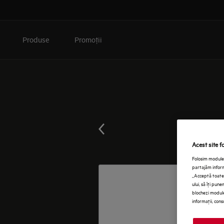
Produse
Promoţii
Acest site f
Folosim module 
partajăm informa
„Acceptă toate 
ului, să îţi pun
blochezi module
informaţii, cons