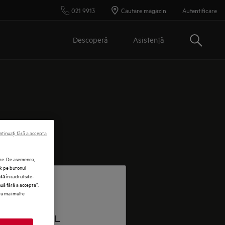
021 9913
Cautare magazin
Autentificare
Cautare
Descoperă
Asistenţă
ntinuați fără a accepta
vare. De asemenea,
ck pe butonul
în cadrul site-
ată
nuă fără a accepta”,
tru mai multe
RODU E-MAIL