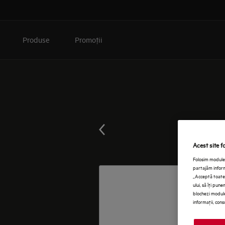
Produse
Promoţii
Acest site f
Folosim module 
partajăm informa
„Acceptă toate 
ului, să îţi pun
blochezi module
informaţii, cons