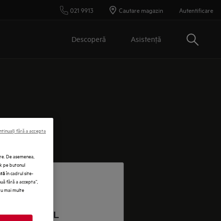
021 9913
Cautare magazin
Autentificare
Cautare
Descoperă
Asistenţă
ntinuați fără a accepta
vare. De asemenea,
ck pe butonul
în cadrul site-
ată
nuă fără a accepta”,
tru mai multe
RODU E-MAIL