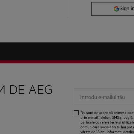
M DE AEG
Introdu e-mailul tău
Da, sunt de acord să primesc com
prin e-mail, telefon, SMS și poștă
partajate cu reţele terţe și utiliz
comunicare socială terţe. Îmi pot
vârsta de 18 ani. Informaţii detalia