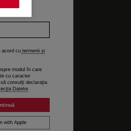
e acord cu
termenii și
espre modul în care
le cu caracter
să consulţi declaraţia
ecţia Datelor
.