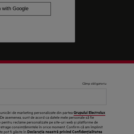
Câmp obligatoriu
Grupului Electrolux
unicări de marketing personalizate din partea
. De asemenea, sunt de acord ca datele mele personale să fie
ate pentru reclame personalizate pe site-uri web și platforme de
 retrage consimţămintele în orice moment. Confirm că am împlinit
Declaraţia noastră privind Confidenţialitatea
te pot fi găsite în