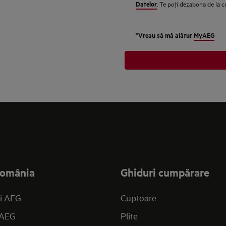
Datelor
. Te poţi dezabona de la 
*Vreau să mă alătur
MyAEG
omânia
Ghiduri cumpărare
i AEG
Cuptoare
 AEG
Plite