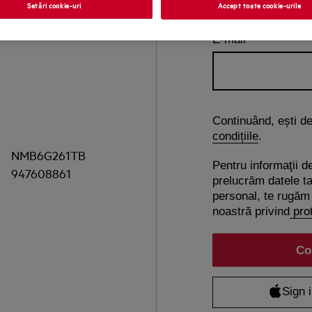
Setări cookie-uri
Accept toate cookie-urile
E-mail
Continuând, ești d
condițiile
.
NMB6G261TB
Pentru informaţii d
947608861
prelucrăm datele ta
personal, te rugăm 
noastră privind
prot