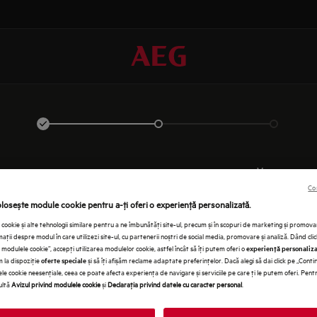
AUTENTIFICAŢI-VĂ
Co
olosește module cookie pentru a-ţi oferi o experienţă personalizată.
cookie și alte tehnologii similare pentru a ne îmbunătăţi site-ul, precum și în scopuri de marketing și promo
ţii despre modul în care utilizezi site-ul, cu partenerii noștri de social media, promovare și analiză. Dând cli
modulele cookie”, accepţi utilizarea modulelor cookie, astfel încât să îţi putem oferi o
experienţă personaliz
em la dispoziţie
și să îţi afișăm reclame adaptate preferinţelor. Dacă alegi să dai click pe „Conti
oferte speciale
le cookie neesenţiale, ceea ce poate afecta experienţa de navigare și serviciile pe care ţi le putem oferi. Pen
ultă
Avizul privind modulele cookie
și
Declaraţia privind datele cu caracter personal
.
INT