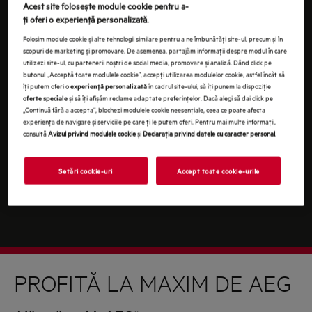
Continuând, ești de acord cu
termenii și condițiile
.
Acest site folosește module cookie pentru a-
ţi oferi o experienţă personalizată.
Pentru informaţii despre modul în care prelucrăm
Folosim module cookie și alte tehnologii similare pentru a ne îmbunătăţi site-ul, precum și în
datele tale cu caracter personal, te rugăm să consulţi
scopuri de marketing și promovare. De asemenea, partajăm informaţii despre modul în care
declaraţia noastră privind
protecţia Datelor
.
utilizezi site-ul, cu partenerii noștri de social media, promovare și analiză. Dând click pe
butonul „Acceptă toate modulele cookie”, accepţi utilizarea modulelor cookie, astfel încât să
îţi putem oferi o
în cadrul site-ului, să îţi punem la dispoziţie
experienţă personalizată
și să îţi afișăm reclame adaptate preferinţelor. Dacă alegi să dai click pe
oferte speciale
„Continuă fără a accepta”, blochezi modulele cookie neesenţiale, ceea ce poate afecta
experienţa de navigare și serviciile pe care ţi le putem oferi. Pentru mai multe informaţii,
consultă
Avizul privind modulele cookie
și
Declaraţia privind datele cu caracter personal
.
Setări cookie-uri
Accept toate cookie-urile
PROFITĂ LA MAXIM DE AEG