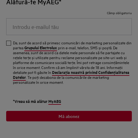
Alătură-te MyAEG*
Câmp obligatoriu
Introdu e-mailul tău
Da, sunt de acord să primesc comunicări de marketing personalizate din
Grupului Electrolux
partea
prin e-mail, telefon, SMS și poștă. De
asemenea, sunt de acord ca datele mele personale să fie partajate cu
reţele terţe și utilizate pentru reclame personalizate pe site-uri web și
platforme de comunicare socială terţe. Îmi pot retrage consimţămintele
în orice moment. Confirm că am împlinit vârsta de 18 ani. Informaţii
Declaraţia noastră privind Confidenţialitatea
detaliate pot fi găsite în
Datelor
. Te poţi dezabona de la comunicările de marketing
personalizate în orice moment.
*Vreau să mă alătur
MyAEG
Mă abonez