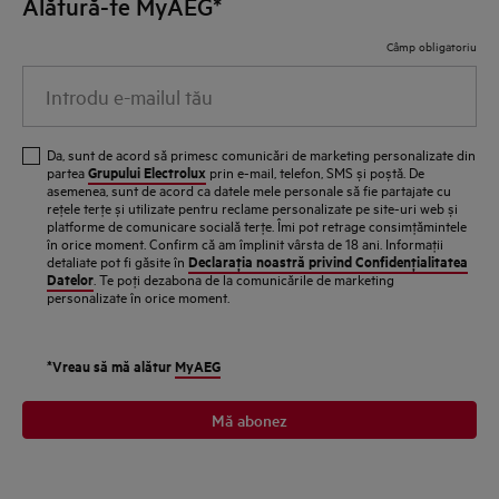
Alătură-te MyAEG*
Câmp obligatoriu
Introdu e-mailul tău
Da, sunt de acord să primesc comunicări de marketing personalizate din
Grupului Electrolux
partea
prin e-mail, telefon, SMS și poștă. De
asemenea, sunt de acord ca datele mele personale să fie partajate cu
reţele terţe și utilizate pentru reclame personalizate pe site-uri web și
platforme de comunicare socială terţe. Îmi pot retrage consimţămintele
în orice moment. Confirm că am împlinit vârsta de 18 ani. Informaţii
Declaraţia noastră privind Confidenţialitatea
detaliate pot fi găsite în
Datelor
. Te poţi dezabona de la comunicările de marketing
personalizate în orice moment.
*Vreau să mă alătur
MyAEG
Mă abonez