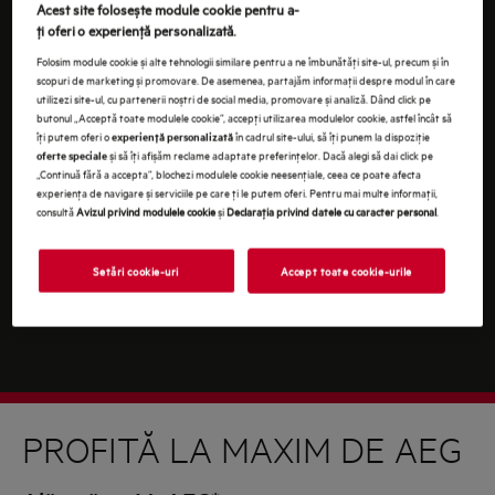
Continuând, ești de acord cu
termenii și condițiile
.
Acest site folosește module cookie pentru a-
ţi oferi o experienţă personalizată.
Pentru informaţii despre modul în care prelucrăm
Folosim module cookie și alte tehnologii similare pentru a ne îmbunătăţi site-ul, precum și în
datele tale cu caracter personal, te rugăm să consulţi
scopuri de marketing și promovare. De asemenea, partajăm informaţii despre modul în care
declaraţia noastră privind
protecţia Datelor
.
utilizezi site-ul, cu partenerii noștri de social media, promovare și analiză. Dând click pe
butonul „Acceptă toate modulele cookie”, accepţi utilizarea modulelor cookie, astfel încât să
îţi putem oferi o
în cadrul site-ului, să îţi punem la dispoziţie
experienţă personalizată
și să îţi afișăm reclame adaptate preferinţelor. Dacă alegi să dai click pe
oferte speciale
„Continuă fără a accepta”, blochezi modulele cookie neesenţiale, ceea ce poate afecta
experienţa de navigare și serviciile pe care ţi le putem oferi. Pentru mai multe informaţii,
consultă
Avizul privind modulele cookie
și
Declaraţia privind datele cu caracter personal
.
Setări cookie-uri
Accept toate cookie-urile
PROFITĂ LA MAXIM DE AEG