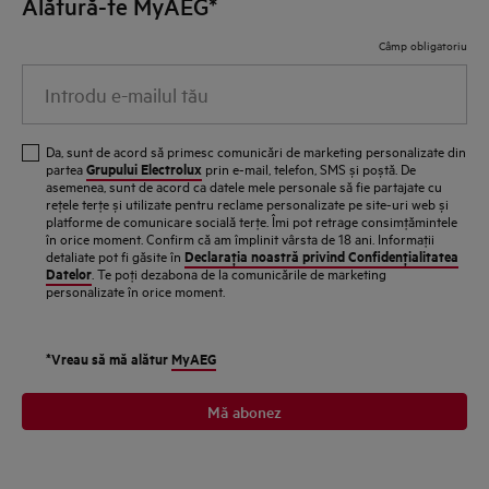
Alătură-te MyAEG*
Câmp obligatoriu
Introdu e-mailul tău
Da, sunt de acord să primesc comunicări de marketing personalizate din
Grupului Electrolux
partea
prin e-mail, telefon, SMS și poștă. De
asemenea, sunt de acord ca datele mele personale să fie partajate cu
reţele terţe și utilizate pentru reclame personalizate pe site-uri web și
platforme de comunicare socială terţe. Îmi pot retrage consimţămintele
în orice moment. Confirm că am împlinit vârsta de 18 ani. Informaţii
Declaraţia noastră privind Confidenţialitatea
detaliate pot fi găsite în
Datelor
. Te poţi dezabona de la comunicările de marketing
personalizate în orice moment.
*Vreau să mă alătur
MyAEG
Mă abonez