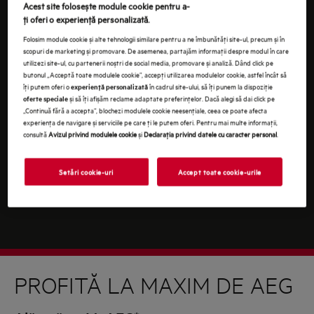
Continuând, ești de acord cu
termenii și condițiile
.
Acest site folosește module cookie pentru a-
ţi oferi o experienţă personalizată.
Pentru informaţii despre modul în care prelucrăm
Folosim module cookie și alte tehnologii similare pentru a ne îmbunătăţi site-ul, precum și în
datele tale cu caracter personal, te rugăm să consulţi
scopuri de marketing și promovare. De asemenea, partajăm informaţii despre modul în care
declaraţia noastră privind
protecţia Datelor
.
utilizezi site-ul, cu partenerii noștri de social media, promovare și analiză. Dând click pe
butonul „Acceptă toate modulele cookie”, accepţi utilizarea modulelor cookie, astfel încât să
îţi putem oferi o
în cadrul site-ului, să îţi punem la dispoziţie
experienţă personalizată
și să îţi afișăm reclame adaptate preferinţelor. Dacă alegi să dai click pe
oferte speciale
„Continuă fără a accepta”, blochezi modulele cookie neesenţiale, ceea ce poate afecta
experienţa de navigare și serviciile pe care ţi le putem oferi. Pentru mai multe informaţii,
consultă
Avizul privind modulele cookie
și
Declaraţia privind datele cu caracter personal
.
Setări cookie-uri
Accept toate cookie-urile
PROFITĂ LA MAXIM DE AEG