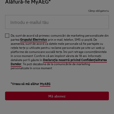
Alătură-te MyAEG*
Câmp obligatoriu
Introdu e-mailul tău
Da, sunt de acord să primesc comunicări de marketing personalizate din
Grupului Electrolux
partea
prin e-mail, telefon, SMS și poștă. De
asemenea, sunt de acord ca datele mele personale să fie partajate cu
reţele terţe și utilizate pentru reclame personalizate pe site-uri web și
platforme de comunicare socială terţe. Îmi pot retrage consimţămintele
în orice moment. Confirm că am împlinit vârsta de 18 ani. Informaţii
Declaraţia noastră privind Confidenţialitatea
detaliate pot fi găsite în
Datelor
. Te poţi dezabona de la comunicările de marketing
personalizate în orice moment.
*Vreau să mă alătur
MyAEG
Mă abonez