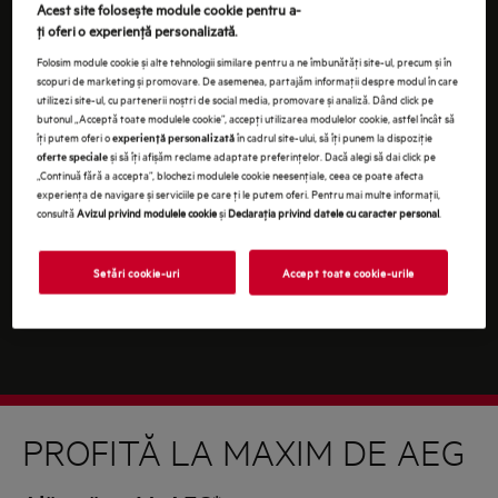
Continuând, ești de acord cu
termenii și condițiile
.
Acest site folosește module cookie pentru a-
ţi oferi o experienţă personalizată.
Pentru informaţii despre modul în care prelucrăm
Folosim module cookie și alte tehnologii similare pentru a ne îmbunătăţi site-ul, precum și în
datele tale cu caracter personal, te rugăm să consulţi
scopuri de marketing și promovare. De asemenea, partajăm informaţii despre modul în care
declaraţia noastră privind
protecţia Datelor
.
utilizezi site-ul, cu partenerii noștri de social media, promovare și analiză. Dând click pe
butonul „Acceptă toate modulele cookie”, accepţi utilizarea modulelor cookie, astfel încât să
îţi putem oferi o
în cadrul site-ului, să îţi punem la dispoziţie
experienţă personalizată
și să îţi afișăm reclame adaptate preferinţelor. Dacă alegi să dai click pe
oferte speciale
„Continuă fără a accepta”, blochezi modulele cookie neesenţiale, ceea ce poate afecta
experienţa de navigare și serviciile pe care ţi le putem oferi. Pentru mai multe informaţii,
consultă
Avizul privind modulele cookie
și
Declaraţia privind datele cu caracter personal
.
Setări cookie-uri
Accept toate cookie-urile
PROFITĂ LA MAXIM DE AEG