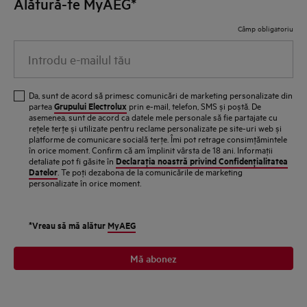
Alătură-te MyAEG*
Câmp obligatoriu
Introdu e-mailul tău
Da, sunt de acord să primesc comunicări de marketing personalizate din
Grupului Electrolux
partea
prin e-mail, telefon, SMS și poștă. De
asemenea, sunt de acord ca datele mele personale să fie partajate cu
reţele terţe și utilizate pentru reclame personalizate pe site-uri web și
platforme de comunicare socială terţe. Îmi pot retrage consimţămintele
în orice moment. Confirm că am împlinit vârsta de 18 ani. Informaţii
Declaraţia noastră privind Confidenţialitatea
detaliate pot fi găsite în
Datelor
. Te poţi dezabona de la comunicările de marketing
personalizate în orice moment.
*Vreau să mă alătur
MyAEG
Mă abonez