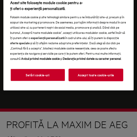
Continuând, ești de acord cu
termenii și condițiile
.
Acest site folosește module cookie pentru a-
ţi oferi o experienţă personalizată.
Pentru informaţii despre modul în care prelucrăm
Folosim module cookie și alte tehnologii similare pentru a ne îmbunătăţi site-ul, precum și în
datele tale cu caracter personal, te rugăm să consulţi
scopuri de marketing și promovare. De asemenea, partajăm informaţii despre modul în care
declaraţia noastră privind
protecţia Datelor
.
utilizezi site-ul, cu partenerii noștri de social media, promovare și analiză. Dând click pe
butonul „Acceptă toate modulele cookie”, accepţi utilizarea modulelor cookie, astfel încât să
îţi putem oferi o
în cadrul site-ului, să îţi punem la dispoziţie
experienţă personalizată
și să îţi afișăm reclame adaptate preferinţelor. Dacă alegi să dai click pe
oferte speciale
„Continuă fără a accepta”, blochezi modulele cookie neesenţiale, ceea ce poate afecta
experienţa de navigare și serviciile pe care ţi le putem oferi. Pentru mai multe informaţii,
consultă
Avizul privind modulele cookie
și
Declaraţia privind datele cu caracter personal
.
Setări cookie-uri
Accept toate cookie-urile
PROFITĂ LA MAXIM DE AEG