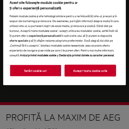
Continuând, ești de acord cu
termenii și condițiile
.
Acest site folosește module cookie pentru a-
ţi oferi o experienţă personalizată.
Pentru informaţii despre modul în care prelucrăm
Folosim module cookie și alte tehnologii similare pentru a ne îmbunătăţi site-ul, precum și în
datele tale cu caracter personal, te rugăm să consulţi
scopuri de marketing și promovare. De asemenea, partajăm informaţii despre modul în care
declaraţia noastră privind
protecţia Datelor
.
utilizezi site-ul, cu partenerii noștri de social media, promovare și analiză. Dând click pe
butonul „Acceptă toate modulele cookie”, accepţi utilizarea modulelor cookie, astfel încât să
îţi putem oferi o
în cadrul site-ului, să îţi punem la dispoziţie
experienţă personalizată
și să îţi afișăm reclame adaptate preferinţelor. Dacă alegi să dai click pe
oferte speciale
„Continuă fără a accepta”, blochezi modulele cookie neesenţiale, ceea ce poate afecta
experienţa de navigare și serviciile pe care ţi le putem oferi. Pentru mai multe informaţii,
consultă
Avizul privind modulele cookie
și
Declaraţia privind datele cu caracter personal
.
Setări cookie-uri
Accept toate cookie-urile
PROFITĂ LA MAXIM DE AEG