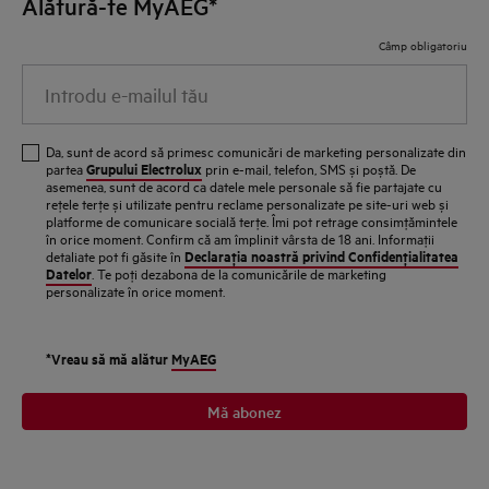
Alătură-te MyAEG*
Câmp obligatoriu
Introdu e-mailul tău
Da, sunt de acord să primesc comunicări de marketing personalizate din
Grupului Electrolux
partea
prin e-mail, telefon, SMS și poștă. De
asemenea, sunt de acord ca datele mele personale să fie partajate cu
reţele terţe și utilizate pentru reclame personalizate pe site-uri web și
platforme de comunicare socială terţe. Îmi pot retrage consimţămintele
în orice moment. Confirm că am împlinit vârsta de 18 ani. Informaţii
Declaraţia noastră privind Confidenţialitatea
detaliate pot fi găsite în
Datelor
. Te poţi dezabona de la comunicările de marketing
personalizate în orice moment.
*Vreau să mă alătur
MyAEG
Mă abonez