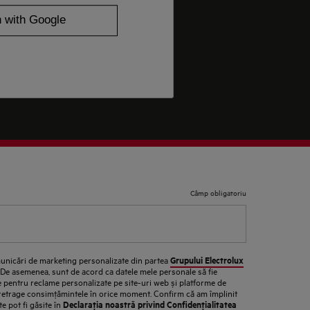
Câmp obligatoriu
Grupului Electrolux
unicări de marketing personalizate din partea
. De asemenea, sunt de acord ca datele mele personale să fie
ate pentru reclame personalizate pe site-uri web și platforme de
 retrage consimţămintele în orice moment. Confirm că am împlinit
Declaraţia noastră privind Confidenţialitatea
te pot fi găsite în