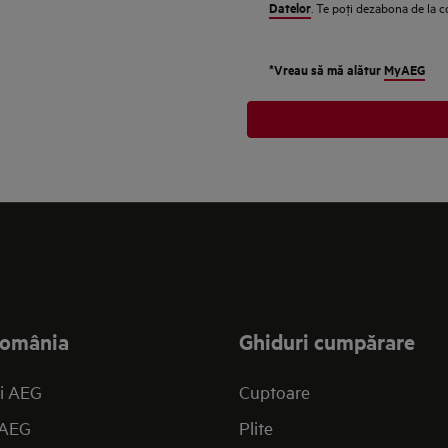
Datelor
. Te poţi dezabona de la 
*Vreau să mă alătur
MyAEG
omânia
Ghiduri cumpărare
i AEG
Cuptoare
 AEG
Plite