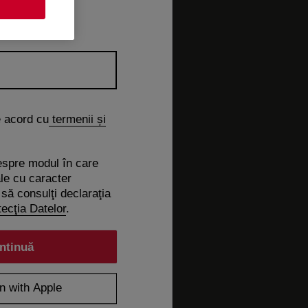
e acord cu
termenii și
espre modul în care
le cu caracter
să consulţi declaraţia
ecţia Datelor
.