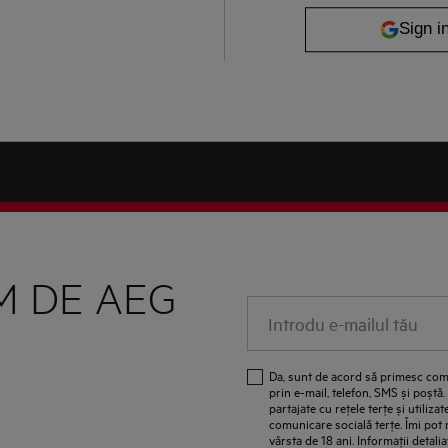
M DE AEG
Introdu e-mailul tău
Da, sunt de acord să primesc com
prin e-mail, telefon, SMS și poștă
partajate cu reţele terţe și utiliz
comunicare socială terţe. Îmi pot
vârsta de 18 ani. Informaţii detalia