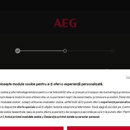
AUTENTIFICAŢI-VĂ
Co
olosește module cookie pentru a-ţi oferi o experienţă personalizată.
cookie și alte tehnologii similare pentru a ne îmbunătăţi site-ul, precum și în scopuri de marketing și promo
ţii despre modul în care utilizezi site-ul, cu partenerii noștri de social media, promovare și analiză. Dând cli
modulele cookie”, accepţi utilizarea modulelor cookie, astfel încât să îţi putem oferi o
experienţă personaliz
em la dispoziţie
și să îţi afișăm reclame adaptate preferinţelor. Dacă alegi să dai click pe „Conti
oferte speciale
le cookie neesenţiale, ceea ce poate afecta experienţa de navigare și serviciile pe care ţi le putem oferi. Pen
ultă
Avizul privind modulele cookie
și
Declaraţia privind datele cu caracter personal
.
INT