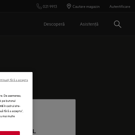
021 9913
Cautare magazin
Autentificare
Cautare
Descoperă
Asistenţă
ntinuați fără a accepta
vare. De asemenea,
ck pe butonul
în cadrul site-
ată
nuă fără a accepta”,
tru mai multe
RODU E-MAIL