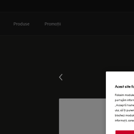
Produse
Promoţii
Acest site f
Folosim module 
partajăm informa
„Acceptă toate 
ului, să îţi pun
blochezi module
informaţii, cons