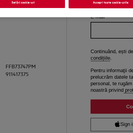
Setări cookie-uri
Accept toate cookie-urile
E-mail
Continuând, ești d
condițiile
.
FFB73747PM
Pentru informaţii d
911417375
prelucrăm datele ta
personal, te rugăm 
noastră privind
prot