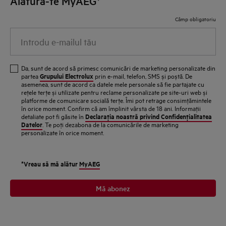
Alătură-te MyAEG*
Câmp obligatoriu
Introdu e-mailul tău
Da, sunt de acord să primesc comunicări de marketing personalizate din
Grupului Electrolux
partea
prin e-mail, telefon, SMS și poștă. De
asemenea, sunt de acord ca datele mele personale să fie partajate cu
reţele terţe și utilizate pentru reclame personalizate pe site-uri web și
platforme de comunicare socială terţe. Îmi pot retrage consimţămintele
în orice moment. Confirm că am împlinit vârsta de 18 ani. Informaţii
Declaraţia noastră privind Confidenţialitatea
detaliate pot fi găsite în
Datelor
. Te poţi dezabona de la comunicările de marketing
personalizate în orice moment.
*Vreau să mă alătur
MyAEG
Mă abonez