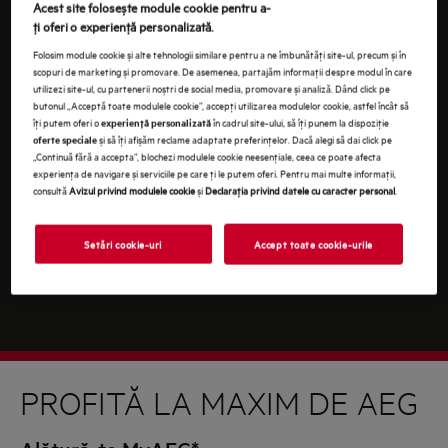
Acest site folosește module cookie pentru a-
ţi oferi o experienţă personalizată.
Pentru informaţii despre modul în care prelucrăm
Folosim module cookie și alte tehnologii similare pentru a ne îmbunătăţi site-ul, precum și în
datele tale cu caracter personal, te rugăm să consulţi
scopuri de marketing și promovare. De asemenea, partajăm informaţii despre modul în care
declaraţia noastră privind
protecţia Datelor
.
utilizezi site-ul, cu partenerii noștri de social media, promovare și analiză. Dând click pe
butonul „Acceptă toate modulele cookie”, accepţi utilizarea modulelor cookie, astfel încât să
îţi putem oferi o
în cadrul site-ului, să îţi punem la dispoziţie
experienţă personalizată
și să îţi afișăm reclame adaptate preferinţelor. Dacă alegi să dai click pe
oferte speciale
„Continuă fără a accepta”, blochezi modulele cookie neesenţiale, ceea ce poate afecta
experienţa de navigare și serviciile pe care ţi le putem oferi. Pentru mai multe informaţii,
consultă
Avizul privind modulele cookie
și
Declaraţia privind datele cu caracter personal
.
Setări cookie-uri
Accept toate cookie-urile
PROFITĂ LA MAXIM DE AEG