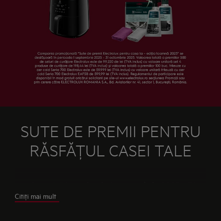
SUTE DE PREMII PENTRU
RĂSFĂŢUL CASEI TALE
Cumpără în perioada
1 septembrie 2025 – 31
Citiţi mai mult
octombrie 2025
, un produs din promoţie,
înregistrează-te în promoţie prin formularul de mai