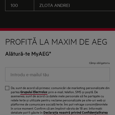
100
ZLOTA ANDREI
PROFITĂ LA MAXIM DE AEG
Alătură-te MyAEG*
Câmp obligatoriu
Introdu
e-
mailul
Da, sunt de acord să primesc comunicări de marketing personalizate din
tău
Grupului Electrolux
partea
prin e-mail, telefon, SMS și poștă. De
asemenea, sunt de acord ca datele mele personale să fie partajate cu
reţele terţe și utilizate pentru reclame personalizate pe site-uri web și
platforme de comunicare socială terţe. Îmi pot retrage consimţămintele
în orice moment. Confirm că am împlinit vârsta de 18 ani. Informaţii
Declaraţia noastră privind Confidenţialitatea
detaliate pot fi găsite în