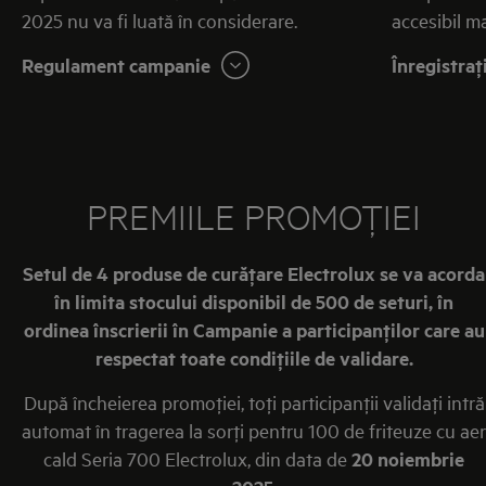
2025 nu va fi luată în considerare.
accesibil ma
Regulament campanie
Înregistraţ
PREMIILE PROMOŢIEI
Setul de 4 produse de curăţare Electrolux se va acorda
în limita stocului disponibil de 500 de seturi, în
ordinea înscrierii în Campanie a participanţilor care au
respectat toate condiţiile de validare.
După încheierea promoţiei, toţi participanţii validaţi intră
automat în tragerea la sorţi pentru 100 de friteuze cu aer
cald Seria 700 Electrolux, din data de
20 noiembrie