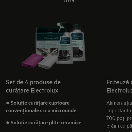
2025
.
Set de 4 produse de
Friteuză 
curăţare Electrolux
Electrolu
●
Soluţie curăţare cuptoare
Alimentaţia
convenţionale si cu microunde
importantă 
700 poţi pre
●
Soluţie curăţare plite ceramice
prăjiţi cu 