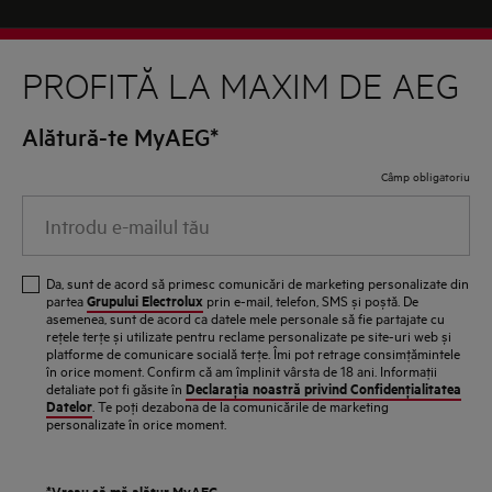
PENTRU LINIȘTEA TA!”
PROFITĂ LA MAXIM DE AEG
ORGANIZATORUL SI REGULAMENTUL
Alătură-te MyAEG*
OFICIAL AL CAMPANIEI
Câmp obligatoriu
Organizatorul Campaniei Promotionale “5 ani
Introdu
garantie, pentru linistea ta!” este ELECTROLUX
e-
ROMANIA S.A., societate cu personalitate juridica
mailul
Da, sunt de acord să primesc comunicări de marketing personalizate din
romana, cu sediul in SATU MARE, Bd. Traian nr. 23-
tău
Grupului Electrolux
partea
prin e-mail, telefon, SMS și poștă. De
29, jud Satu Mare, Romania, cod unic de
asemenea, sunt de acord ca datele mele personale să fie partajate cu
reţele terţe și utilizate pentru reclame personalizate pe site-uri web și
inregistrare RO2385817, numar de inregistrare la
platforme de comunicare socială terţe. Îmi pot retrage consimţămintele
Registrul Comertului J30/1/1990, cont de virament
în orice moment. Confirm că am împlinit vârsta de 18 ani. Informaţii
Declaraţia noastră privind Confidenţialitatea
detaliate pot fi găsite în
RO97 CITI 0000 0007 2501 1075 deschis la
Datelor
. Te poţi dezabona de la comunicările de marketing
personalizate în orice moment.
CITIBANK EUROPE PLC DUBLIN (in continuare
„Electrolux Romania” si/sau „Organizatorul”).
*Vreau să mă alătur
MyAEG