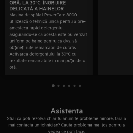
ORĂ. LA 30°C. ÎNGRIJIRE
DELICATĂ A HAINELOR
Mașina de spălat PowerCare 8000
utilizează o tehnică unică pentru a pre-
amesteca rapid detergentul,
asigurându-se că acesta este pulverizat
uniform pe haine pentru ca dvs. să
obțineți rufe remarcabil de curate.
Activarea detergentului la 30°C cu
rezultate remarcabile în mai puțin de o
oră.
Asistenta
Stiai ca poti rezolva chiar tu anumite probleme minore, fara a
mai contacta un tehnician? Cauta problema mai jos pentru a
vedea ce poti face.