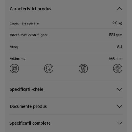
Caracteristici produs
9.0 kg
Capacitate spălare
1551 rpm
Viteză max. centrifugare
A.3
Afișaj
660 mm
Adâncime
Specificatii-cheie
Documente produs
Specificatii complete