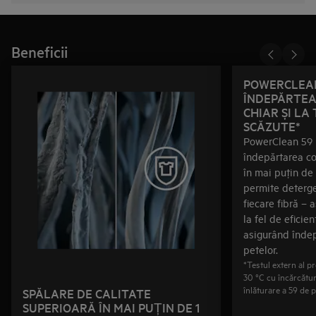
Beneficii
POWERCLEAN
ÎNDEPĂRTEA
CHIAR ȘI LA
SCĂZUTE*
PowerClean 59 
îndepărtarea co
în mai puţin de
permite deterge
fiecare fibră – a
la fel de eficien
asigurând înde
petelor.
*Testul extern al 
30 °C cu încărcătu
înlăturare a 59 de
SPĂLARE DE CALITATE
SUPERIOARĂ ÎN MAI PUȚIN DE 1