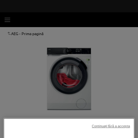
AEG - Prima pagină
Atinge pentru zoom
Continuați fără a accepta