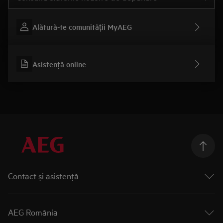
Alătură-te comunității MyAEG
Asistenţă online
Contact și asistenţă
Formular contact
Asistenţă service
AEG România
Platformă asistenţă AEG