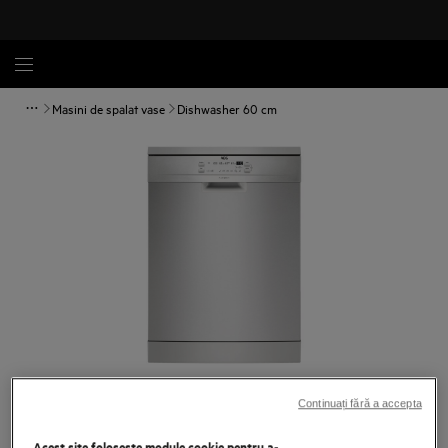
Masini de spalat vase
Dishwasher 60 cm
Atinge pentru zoom
Continuați fără a accepta
Acest site folosește module cookie pentru a-