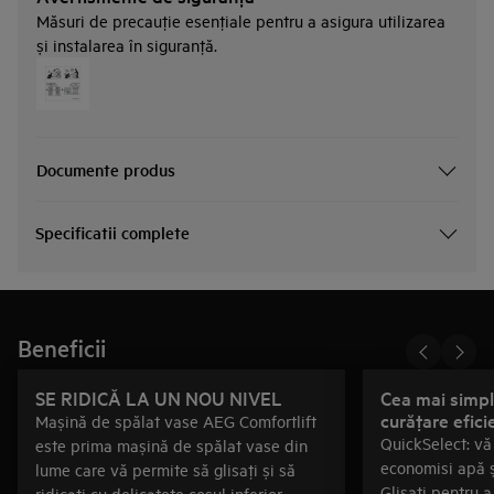
Măsuri de precauţie esenţiale pentru a asigura utilizarea
și instalarea în siguranţă.
Documente produs
Specificatii complete
Beneficii
SE RIDICĂ LA UN NOU NIVEL
Cea mai simpl
curăţare efici
Mașină de spălat vase AEG Comfortlift
QuickSelect: vă
este prima mașină de spălat vase din
economisi apă ș
lume care vă permite să glisaţi și să
Glisaţi pentru a
ridicaţi cu delicateţe coșul inferior.