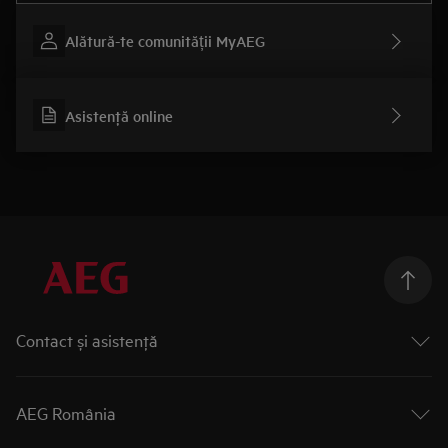
Alătură-te comunității MyAEG
Asistenţă online
Contact și asistenţă
Formular contact
Asistenţă service
AEG România
Platformă asistenţă AEG