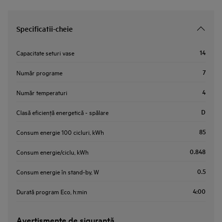
Specificatii-cheie
14
Capacitate seturi vase
7
Număr programe
4
Număr temperaturi
D
Clasă eficienţă energetică - spălare
85
Consum energie 100 cicluri, kWh
0.848
Consum energie/ciclu, kWh
0.5
Consum energie în stand-by, W
4:00
Durată program Eco, h:min
Avertismente de siguranţă