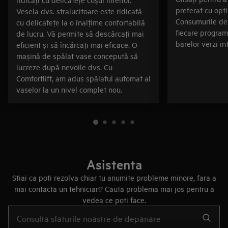
preferat cu opţ
Vesela dvs. stralucitoare este ridicată
Consumurile de 
cu delicateţe la o înalţime confortabilă
fiecare program
de lucru. Vă permite să descărcaţi mai
barelor verzi int
eficient și să încărcaţi mai eficace. O
mașină de spălat vase concepută să
lucreze după nevoile dvs. Cu
Comfortlift, am adus spălatul automat al
vaselor la un nivel complet nou.
Asistenta
Stiai ca poti rezolva chiar tu anumite probleme minore, fara a
mai contacta un tehnician? Cauta problema mai jos pentru a
vedea ce poti face.
Type to search for support articles