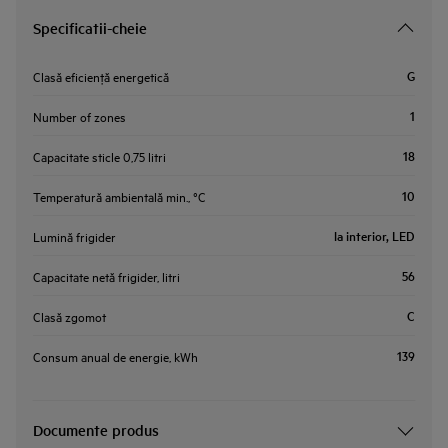
Specificatii-cheie
G
Clasă eficienţă energetică
1
Number of zones
18
Capacitate sticle 0,75 litri
10
Temperatură ambientală min., °C
la interior, LED
Lumină frigider
56
Capacitate netă frigider, litri
C
Clasă zgomot
139
Consum anual de energie, kWh
Documente produs