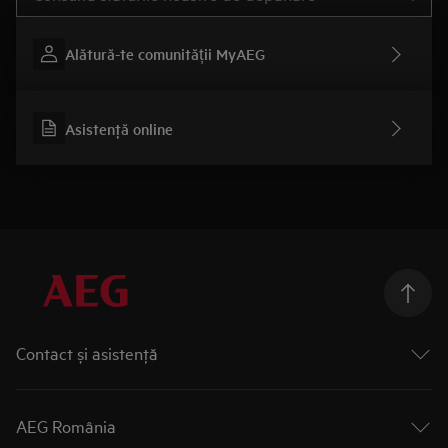
Alătură-te comunității MyAEG
Asistenţă online
Contact și asistenţă
Formular contact
Asistenţă service
AEG România
Platformă asistenţă AEG