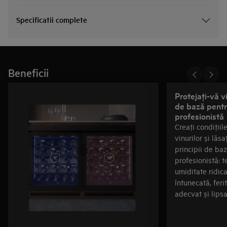
Specificatii complete
Beneficii
Protejaţi-vă vi
de bază pentr
profesionistă
Creaţi condiţiil
vinurilor și lăsa
principii de ba
profesionistă: 
umiditate ridic
întunecată, feri
adecvat și lipsa