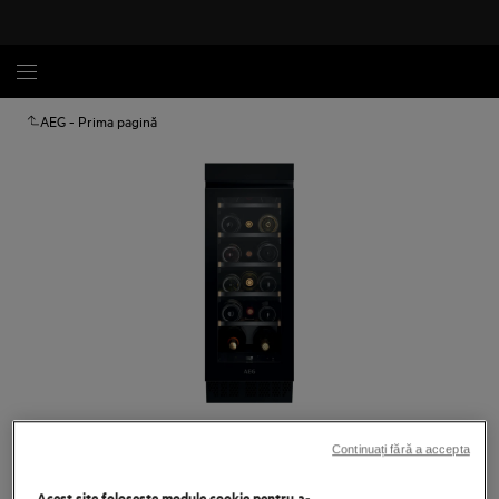
AEG - Prima pagină
Atinge pentru zoom
Continuați fără a accepta
Acest site folosește module cookie pentru a-