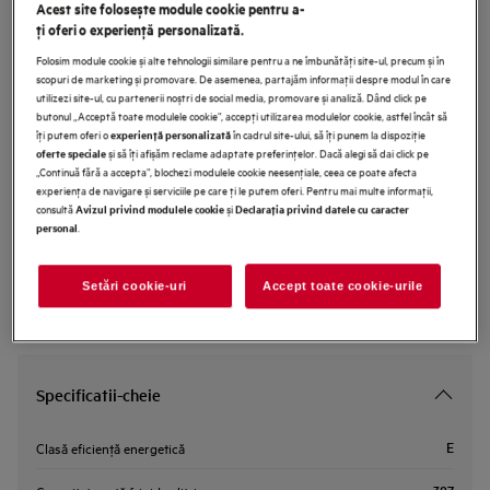
Acest site folosește module cookie pentru a-
RKB639E4DX
ţi oferi o experienţă personalizată.
Frigider independent clasă E 387
Folosim module cookie și alte tehnologii similare pentru a ne îmbunătăţi site-ul, precum și în
litri
scopuri de marketing și promovare. De asemenea, partajăm informaţii despre modul în care
utilizezi site-ul, cu partenerii noștri de social media, promovare și analiză. Dând click pe
butonul „Acceptă toate modulele cookie”, accepţi utilizarea modulelor cookie, astfel încât să
îţi putem oferi o
în cadrul site-ului, să îţi punem la dispoziţie
experienţă personalizată
Fisa produs
și să îţi afișăm reclame adaptate preferinţelor. Dacă alegi să dai click pe
oferte speciale
„Continuă fără a accepta”, blochezi modulele cookie neesenţiale, ceea ce poate afecta
experienţa de navigare și serviciile pe care ţi le putem oferi. Pentru mai multe informaţii,
consultă
și
Avizul privind modulele cookie
Declaraţia privind datele cu caracter
Instrucţiunile de siguranţă și avertismentele de siguranţă conform
.
personal
regulamentului UE 2023/988 sunt enumerate în capitolele 1 și 2
din manualul de utilizare. Pentru utilizarea în siguranţă a
produsului, citește manualul de utilizare complet.
Setări cookie-uri
Accept toate cookie-urile
Specificatii-cheie
E
Clasă eficienţă energetică