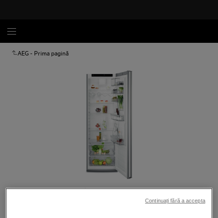
AEG - Prima pagină
Atinge pentru zoom
Continuați fără a accepta