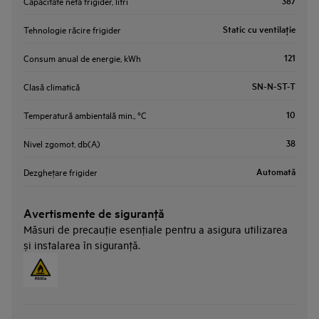
387
Capacitate netă frigider, litri
Static cu ventilaţie
Tehnologie răcire frigider
121
Consum anual de energie, kWh
SN-N-ST-T
Clasă climatică
10
Temperatură ambientală min., °C
38
Nivel zgomot, db(A)
Automată
Dezgheţare frigider
Avertismente de siguranţă
Măsuri de precauţie esenţiale pentru a asigura utilizarea
și instalarea în siguranţă.