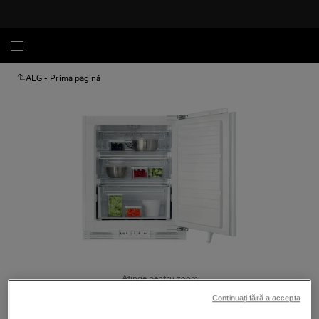
AEG - Prima pagină
Atinge pentru zoom
Continuați fără a accepta