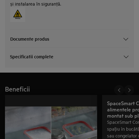
și instalarea în siguranţă.
Documente produs
Specificatii complete
Beneficii
SpaceSmart 
alimentele pro
montat sub pl
SpaceSmart Co
spațiu în bucătă
sau congelator 