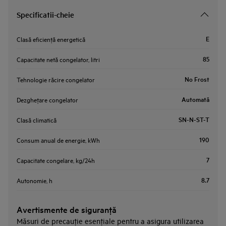
Specificatii-cheie
E
Clasă eficienţă energetică
85
Capacitate netă congelator, litri
No Frost
Tehnologie răcire congelator
Automată
Dezgheţare congelator
SN-N-ST-T
Clasă climatică
190
Consum anual de energie, kWh
7
Capacitate congelare, kg/24h
8.7
Autonomie, h
Avertismente de siguranţă
Măsuri de precauţie esenţiale pentru a asigura utilizarea