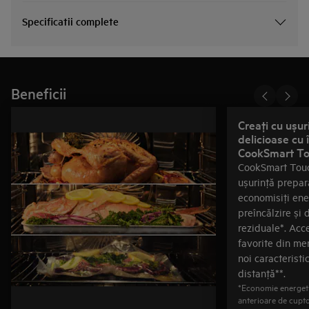
Specificatii complete
Beneficii
Creaţi cu ușu
delicioase cu îndrumarea oferită de
CookSmart T
CookSmart Touch
ușurinţă prepar
economisiţi ene
preîncălzire și d
reziduale*. Acc
favorite din men
noi caracteristic
distanţă**.
*Economie energeti
anterioare de cupt