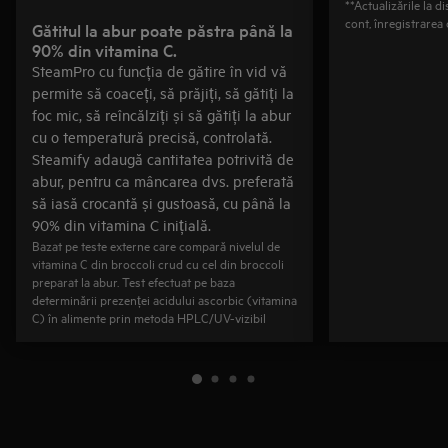
**Actualizările la d
cont, înregistrarea
Gătitul la abur poate păstra până la
90% din vitamina C.
SteamPro cu funcția de gătire în vid vă
permite să coaceți, să prăjiți, să gătiți la
foc mic, să reîncălziți și să gătiți la abur
cu o temperatură precisă, controlată.
Steamify adaugă cantitatea potrivită de
abur, pentru ca mâncarea dvs. preferată
să iasă crocantă și gustoasă, cu până la
90% din vitamina C inițială.
Bazat pe teste externe care compară nivelul de
vitamina C din broccoli crud cu cel din broccoli
preparat la abur. Test efectuat pe baza
determinării prezenței acidului ascorbic (vitamina
C) în alimente prin metoda HPLC/UV-vizibil