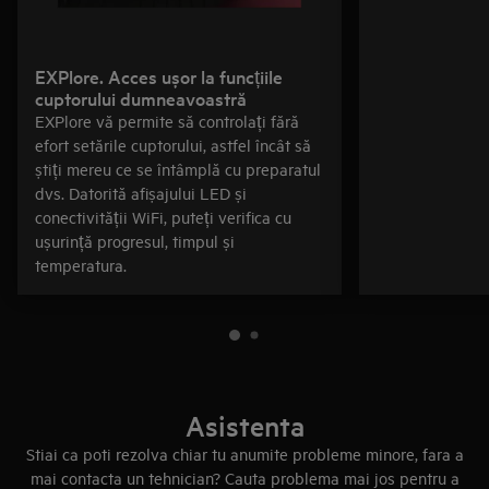
EXPlore. Acces ușor la funcțiile
cuptorului dumneavoastră
EXPlore vă permite să controlați fără
efort setările cuptorului, astfel încât să
știți mereu ce se întâmplă cu preparatul
dvs. Datorită afișajului LED și
conectivității WiFi, puteți verifica cu
ușurință progresul, timpul și
temperatura.
Asistenta
Stiai ca poti rezolva chiar tu anumite probleme minore, fara a
mai contacta un tehnician? Cauta problema mai jos pentru a