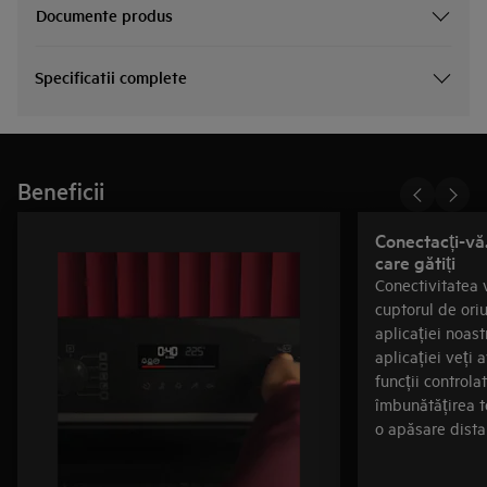
Documente produs
Specificatii complete
Beneficii
Conectacți-vă.
care gătiți
Conectivitatea 
cuptorul de ori
aplicației noast
aplicației veți 
funcții controla
îmbunătățirea te
o apăsare dista