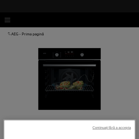
AEG - Prima pagină
Atinge pentru zoom
Continuați fără a accepta