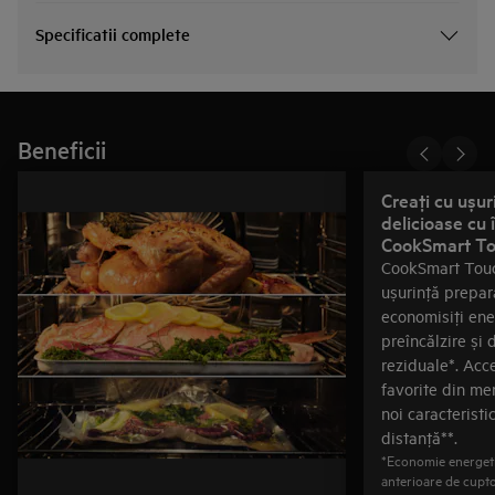
Specificatii complete
Beneficii
Creaţi cu ușu
delicioase cu îndrumarea oferită de
CookSmart T
CookSmart Touch
ușurinţă prepar
economisiţi ene
preîncălzire și d
reziduale*. Acc
favorite din men
noi caracteristic
distanţă**.
*Economie energeti
anterioare de cupt