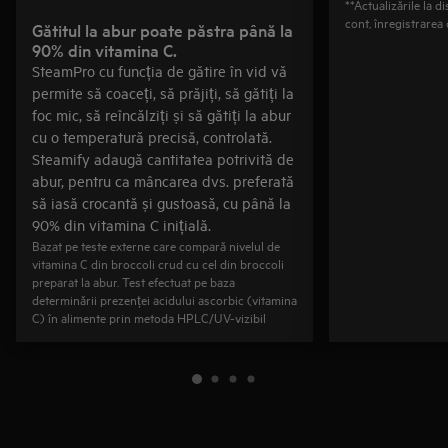
**Actualizările la d
cont, înregistrarea
Gătitul la abur poate păstra până la
90% din vitamina C.
SteamPro cu funcția de gătire în vid vă
permite să coaceți, să prăjiți, să gătiți la
foc mic, să reîncălziți și să gătiți la abur
cu o temperatură precisă, controlată.
Steamify adaugă cantitatea potrivită de
abur, pentru ca mâncarea dvs. preferată
să iasă crocantă și gustoasă, cu până la
90% din vitamina C inițială.
Bazat pe teste externe care compară nivelul de
vitamina C din broccoli crud cu cel din broccoli
preparat la abur. Test efectuat pe baza
determinării prezenței acidului ascorbic (vitamina
C) în alimente prin metoda HPLC/UV-vizibil