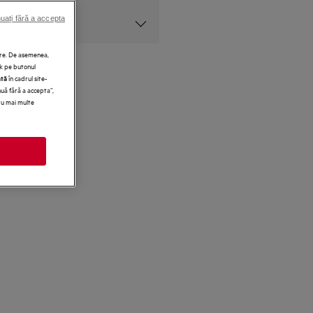
uați fără a accepta
at
vare. De asemenea,
ck pe butonul
în cadrul site-
ată
nuă fără a accepta”,
tru mai multe