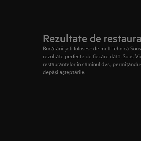
Rezultate de restaura
Bucătarii șefi folosesc de mult tehnica Sou
rezultate perfecte de fiecare dată. Sous-V
restaurantelor în căminul dvs., permiţându-
depăși așteptările.