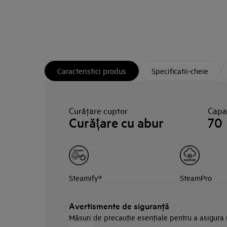
Caracteristici produs
Specificatii-cheie
Curăţare cuptor
Capac
Curățare cu abur
70
Steamify®
SteamPro
Avertismente de siguranţă
Măsuri de precauţie esenţiale pentru a asigura ut