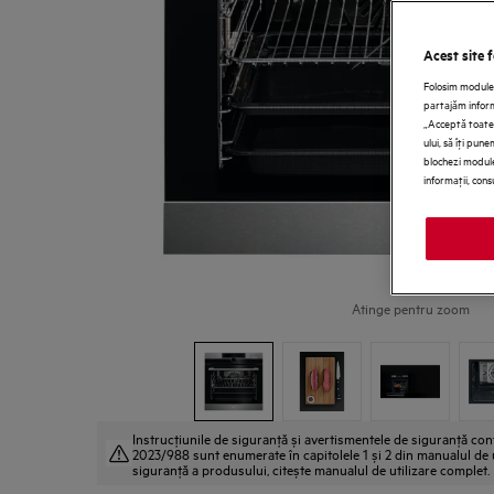
Acest site 
Folosim module 
partajăm informa
„Acceptă toate 
ului, să îţi pun
blochezi module
informaţii, cons
Atinge pentru zoom
Instrucţiunile de siguranţă și avertismentele de siguranţă c
2023/988 sunt enumerate în capitolele 1 și 2 din manualul de ut
siguranţă a produsului, citește manualul de utilizare complet.