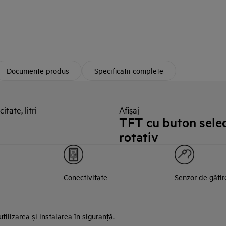
Documente produs
Specificatii complete
itate, litri
Afișaj
TFT cu buton sele
rotativ
Conectivitate
Senzor de gătir
ilizarea și instalarea în siguranţă.