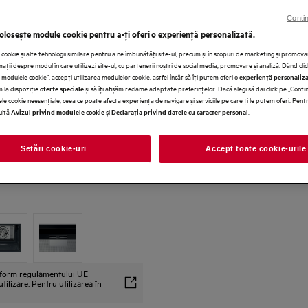
Contin
5 ani garanţie, confort asigur
folosește module cookie pentru a-ţi oferi o experienţă personalizată.
cookie și alte tehnologii similare pentru a ne îmbunătăţi site-ul, precum și în scopuri de marketing și promo
ţii despre modul în care utilizezi site-ul, cu partenerii noștri de social media, promovare și analiză. Dând cli
modulele cookie”, accepţi utilizarea modulelor cookie, astfel încât să îţi putem oferi o
experienţă personaliz
em la dispoziţie
și să îţi afișăm reclame adaptate preferinţelor. Dacă alegi să dai click pe „Conti
oferte speciale
le cookie neesenţiale, ceea ce poate afecta experienţa de navigare și serviciile pe care ţi le putem oferi. Pen
ultă
și
.
Avizul privind modulele cookie
Declaraţia privind datele cu caracter personal
Setări cookie-uri
Accept toate cookie-urile
onform regulamentului UE
ilizare. Pentru utilizarea în