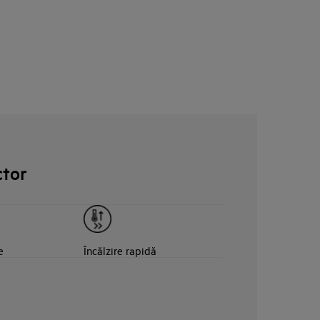
ctor
e
Încălzire rapidă