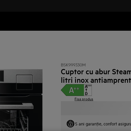
BSK999330M
Cuptor cu abur Stea
litri inox antiampren
Fisa produs
5 ani garanţie, confort asigur