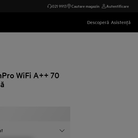
021 9913
Cautare magazin
Autentificare
Descoperă
Asistenţă
mPro WiFi A++ 70
tă
at