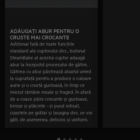
ADĂUGAŢI ABUR PENTRU O
CRUSTE MAI CROCANTE
Adiţional faţă de toate funcţiile
standard ale cuptorului dvs., butonul
SteamBake al acestui cuptor adaugă
abur la începutul procesului de gătire.
Gătirea cu abur păstrează aluatul umed
la suprafaţă pentru a produce o culoare
aurie și o crustă gustoasă, în timp ce
miezul rămâne moale și fraged. În afară
de a coace pâini crocante și gustoase,
brioșe și plăcinte - și puiul rotisat,
coastele pe grătar și lasagna dvs. se vor
găti, de asemenea, delicios și uniform.