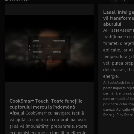
Lăsați intelige
vă transforme 
aburului
AI TasteAssist 
tradiționale cu 
trimiteți o rețe
aplicație, iar A
temperatura și fu
veți putea pre
delicioase și hr
energie.
AI TasteAssist este 
poate importa rețete
germană, engleză, s
care urmează să fi
CookSmart Touch. Toate funcţiile
poloneza, ceha, ma
cuptorului mereu la îndemână
daneza. Aplicația A
Afișajul CookSmart cu navigare tactilă
Store și Play Store.
vă ajută să controlaţi cuptorul mai ușor
și să vă îmbunătăţiţi preparatele. Poate
economisi energie cu funcţii inteligente