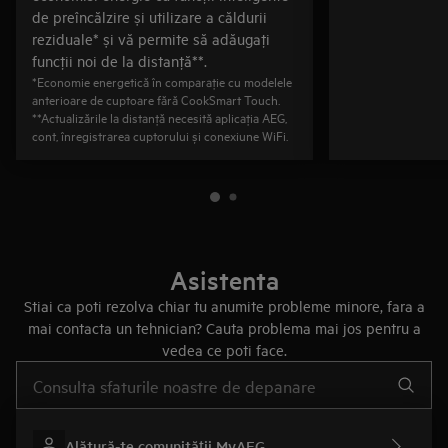
de preîncălzire și utilizare a căldurii
reziduale* și vă permite să adăugaţi
funcţii noi de la distanţă**.
*Economie energetică în comparaţie cu modelele
anterioare de cuptoare fără CookSmart Touch.
**Actualizările la distanţă necesită aplicaţia AEG,
cont, înregistrarea cuptorului și conexiune WiFi.
Asistenta
Stiai ca poti rezolva chiar tu anumite probleme minore, fara a
mai contacta un tehnician? Cauta problema mai jos pentru a
vedea ce poti face.
Type to search for support articles
Alătură-te comunității MyAEG