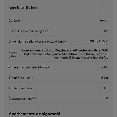
Specificatii-cheie
negru
Culoare
A+
Clasa de eficienta energetica
590x560x550
Dimensiuni spatiu incastrare IxLxA (mm)
Conventional cooking, Dezghetare, Alimente congelate, Grill,
Functii
Heat save fan, Setare pizza, SteamBake, Grill turbo, Gatire cu
gatire
ventilatie, Reheat, Incalzire jos, AirFry
3500
Putere maxima - electric (W)
Abur
Tip gătire cu abur
PINE
Tip temporizator
71
Capacitatea neta (l)
Avertismente de siguranţă