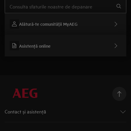
Type to search for support articles
Alătură-te comunității MyAEG
Asistenţă online
Contact și asistenţă
Formular contact
Asistenţă service