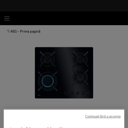
AEG - Prima pagină
Atinge pentru zoom
Continuați fără a accepta