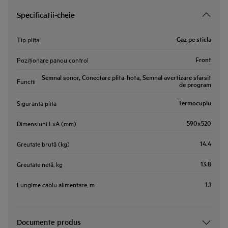
Specificatii-cheie
Gaz pe sticla
Tip plita
Front
Poziţionare panou control
Semnal sonor, Conectare plita-hota, Semnal avertizare sfarsit
Functii
de program
Termocuplu
Siguranta plita
590x520
Dimensiuni LxA (mm)
14.4
Greutate brută (kg)
13.8
Greutate netă, kg
1.1
Lungime cablu alimentare, m
Documente produs