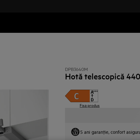
DPB3640M
Hotă telescopică 440
Fisa produs
5 ani garanţie, confort asigur