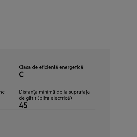
Clasă de eficiență energetică
C
ime
Distanța minimă de la suprafața
de gătit (plita electrică)
45