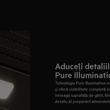
Aduceți detalii
Pure Illuminat
Tehnologia Pure Illumination e
și oferă vizibilitate completă 
întreaga suprafața de gătit, fii
detaliu al preparării alimentelo