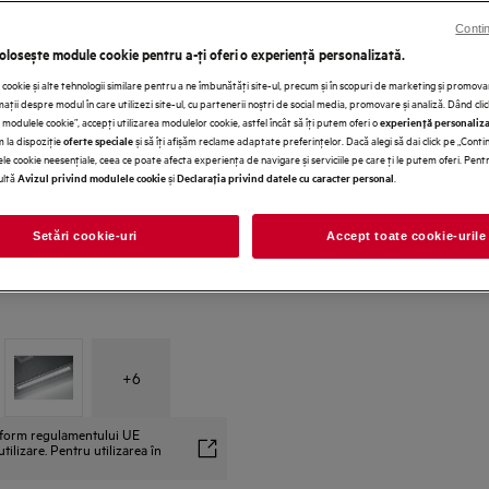
Contin
5 ani garanţie, confort asigur
folosește module cookie pentru a-ţi oferi o experienţă personalizată.
cookie și alte tehnologii similare pentru a ne îmbunătăţi site-ul, precum și în scopuri de marketing și promo
ţii despre modul în care utilizezi site-ul, cu partenerii noștri de social media, promovare și analiză. Dând cli
modulele cookie”, accepţi utilizarea modulelor cookie, astfel încât să îţi putem oferi o
experienţă personaliz
em la dispoziţie
și să îţi afișăm reclame adaptate preferinţelor. Dacă alegi să dai click pe „Conti
oferte speciale
le cookie neesenţiale, ceea ce poate afecta experienţa de navigare și serviciile pe care ţi le putem oferi. Pen
ultă
și
.
Avizul privind modulele cookie
Declaraţia privind datele cu caracter personal
Setări cookie-uri
Accept toate cookie-urile
+
6
onform regulamentului UE
ilizare. Pentru utilizarea în