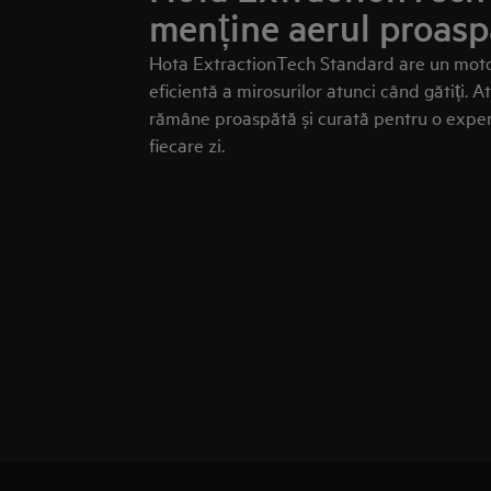
menține aerul proaspă
Hota ExtractionTech Standard are un motor 
eficientă a mirosurilor atunci când gătiți. 
rămâne proaspătă și curată pentru o experi
fiecare zi.