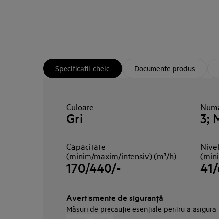
Specificatii-cheie
Documente produs
Culoare
Numă
Gri
3; 
Capacitate
Nive
(minim/maxim/intensiv) (m³/h)
(min
170/440/-
41/
Avertismente de siguranţă
Măsuri de precauţie esenţiale pentru a asigura ut