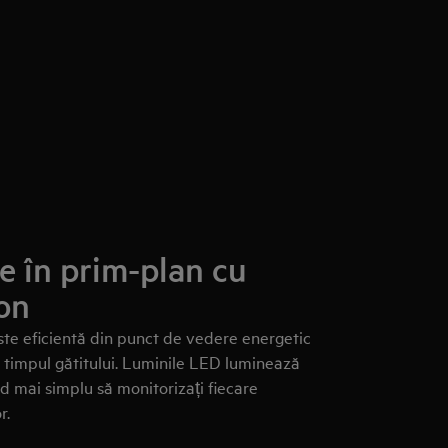
le în prim-plan cu
ion
ste eficientă din punct de vedere energetic
în timpul gătitului. Luminile LED luminează
nd mai simplu să monitorizați fiecare
r.