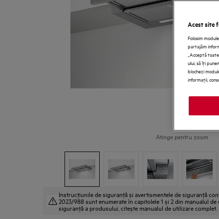
Acest site 
Folosim module 
partajăm informa
„Acceptă toate 
ului, să îţi pun
blochezi module
informaţii, cons
Atinge pentru zoom
Instrucţiunile de siguranţă și avertismentele de siguranţă c
2023/988 sunt enumerate în capitolele 1 și 2 din manualul de ut
siguranţă a produsului, citește manualul de utilizare complet.