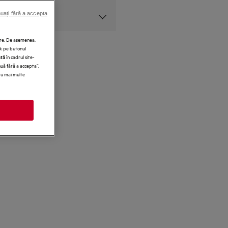
uați fără a accepta
at
vare. De asemenea,
ck pe butonul
în cadrul site-
ată
nuă fără a accepta”,
tru mai multe