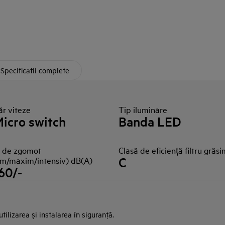
Specificatii complete
r viteze
Tip iluminare
Micro switch
Banda LED
l de zgomot
Clasă de eficiență filtru grăs
C
im/maxim/intensiv) dB(A)
60/-
ilizarea și instalarea în siguranţă.