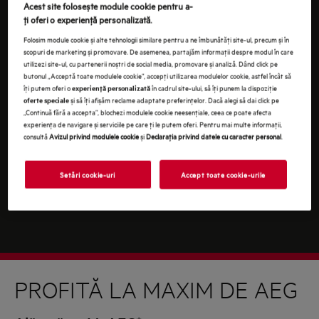
Continuând, ești de acord cu
termenii și condițiile
.
Acest site folosește module cookie pentru a-
ţi oferi o experienţă personalizată.
Pentru informaţii despre modul în care prelucrăm
Folosim module cookie și alte tehnologii similare pentru a ne îmbunătăţi site-ul, precum și în
datele tale cu caracter personal, te rugăm să consulţi
scopuri de marketing și promovare. De asemenea, partajăm informaţii despre modul în care
declaraţia noastră privind
protecţia Datelor
.
utilizezi site-ul, cu partenerii noștri de social media, promovare și analiză. Dând click pe
butonul „Acceptă toate modulele cookie”, accepţi utilizarea modulelor cookie, astfel încât să
îţi putem oferi o
în cadrul site-ului, să îţi punem la dispoziţie
experienţă personalizată
și să îţi afișăm reclame adaptate preferinţelor. Dacă alegi să dai click pe
oferte speciale
„Continuă fără a accepta”, blochezi modulele cookie neesenţiale, ceea ce poate afecta
experienţa de navigare și serviciile pe care ţi le putem oferi. Pentru mai multe informaţii,
consultă
Avizul privind modulele cookie
și
Declaraţia privind datele cu caracter personal
.
Setări cookie-uri
Accept toate cookie-urile
PROFITĂ LA MAXIM DE AEG