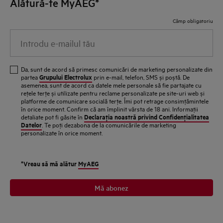
Alătură-te MyAEG*
Câmp obligatoriu
Introdu e-mailul tău
Da, sunt de acord să primesc comunicări de marketing personalizate din
Grupului Electrolux
partea
prin e-mail, telefon, SMS și poștă. De
asemenea, sunt de acord ca datele mele personale să fie partajate cu
reţele terţe și utilizate pentru reclame personalizate pe site-uri web și
platforme de comunicare socială terţe. Îmi pot retrage consimţămintele
în orice moment. Confirm că am împlinit vârsta de 18 ani. Informaţii
Declaraţia noastră privind Confidenţialitatea
detaliate pot fi găsite în
Datelor
. Te poţi dezabona de la comunicările de marketing
personalizate în orice moment.
*Vreau să mă alătur
MyAEG
Mă abonez