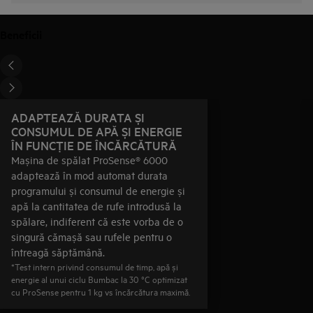
Beneficii
ADAPTEAZĂ DURATA ȘI
CONSUMUL DE APĂ ȘI ENERGIE
ÎN FUNCŢIE DE ÎNCĂRCĂTURĂ
Mașina de spălat ProSense® 6000
adaptează în mod automat durata
programului și consumul de energie și
apă la cantitatea de rufe introdusă la
spălare, indiferent că este vorba de o
singură cămașă sau rufele pentru o
întreagă săptămână.
*Test intern privind consumul de timp, apă și
energie al unui ciclu Bumbac la 30 °C optimizat
cu ProSense pentru 1 kg vs încărcătura maximă.